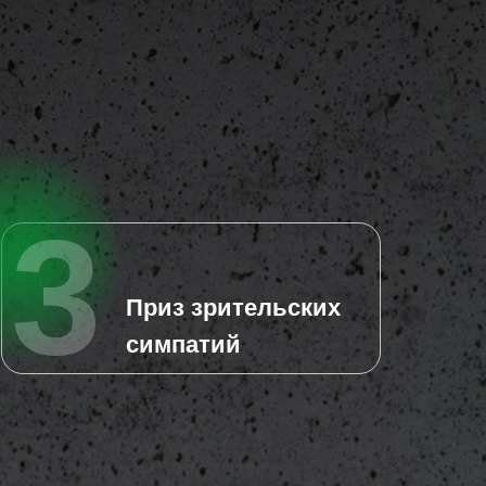
3
Приз зрительских
3
симпатий
Приз зрительских
симпатий