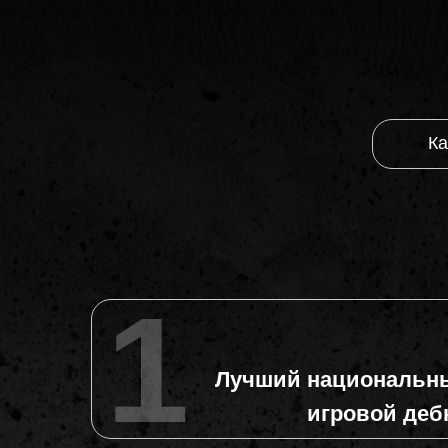
Ка
Ка
1
Лучший национальн
игровой деб