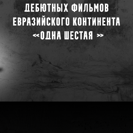
е поколение, новое время, новое кино, новые и
ечаются кинематографисты из Европы и Азии, 
традиции и тренды современного кино.
Регламент