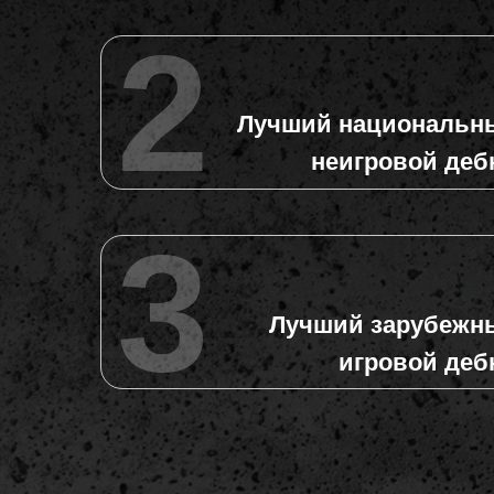
1
Лучший национальн
2
игровой деб
Лучший национальн
2
неигровой деб
Лучший национальн
3
неигровой деб
Лучший зарубежн
3
игровой деб
Лучший зарубежн
игровой деб