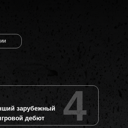
дии
дии
4
чший зарубежный
игровой дебют