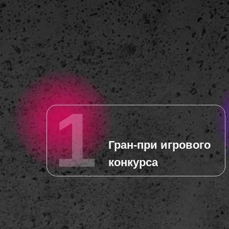
1
Гран-при игрового
1
конкурса
Гран-при игрового
конкурса