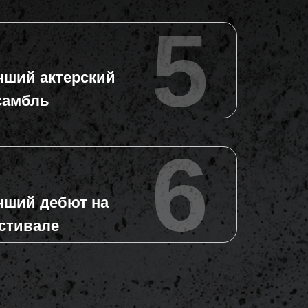
4
чший зарубежный
5
игровой дебют
чший актерский
5
самбль
чший актерский
6
самбль
чший дебют на
6
стивале
чший дебют на
стивале