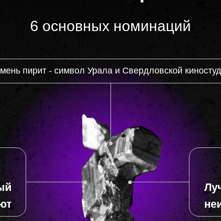
6 основных номинаций
Номинации
6 основных номинаций
мень пирит - символ Урала и Свердловской киносту
мень пирит - символ Урала и Свердловской киносту
ый
Лу
ют
не