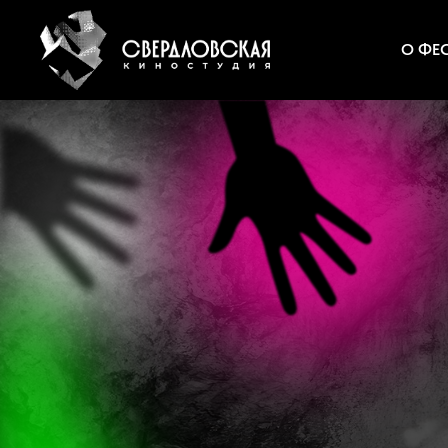
О ФЕ
2