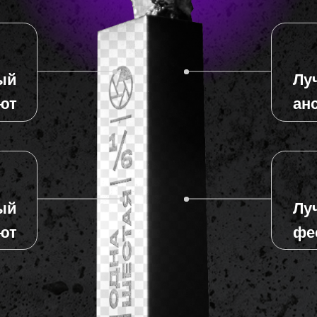
ый
Лу
ют
не
ый
Лу
ют
ан
ый
Лу
ют
ан
ый
Лу
ют
фе
ый
Лу
ют
фе