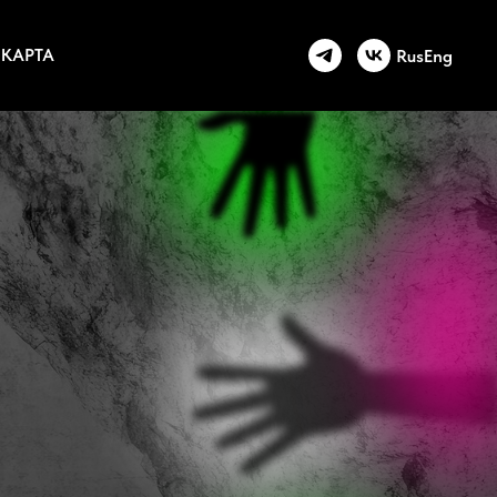
КАРТА
Rus
Eng
да