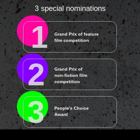
6
Лучший дебют на
3 special nominations
фестивале
1
Grand Prix of feature
film competition
2
3 специальных номинации
Grand Prix of
1
non-fiction film
competition
Гран-при игрового конкурса
3
People's Choice
2
Award
Гран-при неигрового конкурса