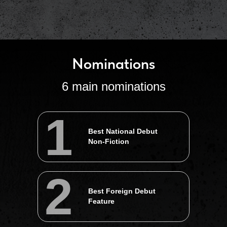
Nominations
6 main nominations
Камень пирит - символ Урала и
Свердловской киностудии
1
Best National Debut
Manifesto
Non-Fiction
Номинации
6 основных номинаций
2
Best Foreign Debut
1
Feature
Лучший национальный