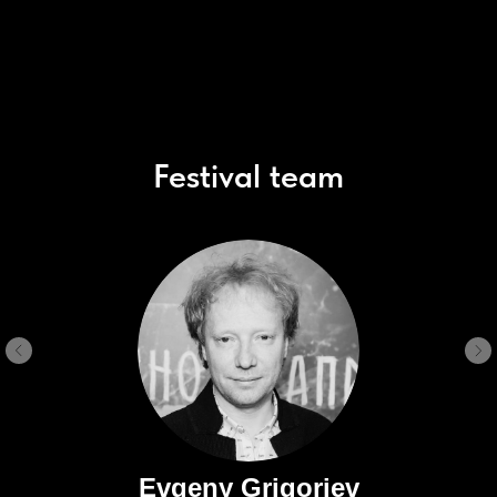
3
Приз зрительских симпатий
Festival team
Evgeny Grigoriev