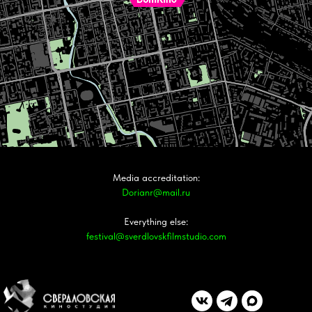
Media accreditation:
Dorianr@mail.ru
Everything else:
festival@sverdlovskfilmstudio.com