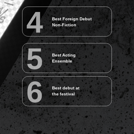
4
Best Foreign Debut
Non-Fiction
5
Best Acting
4
Ensemble
Лучший зарубежный
неигровой дебют
6
Best debut at
the festival
5
Лучший актерский
ансамбль