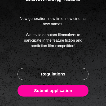
New generation, new time, new cinema,
new names.
We invite debutant filmmakers to
participate in the feature fiction and
nonfiction film competition!
Regulations
Pyrite stone is a symbol of the Urals and the
Submit application
Sverdlovsk Film Studio