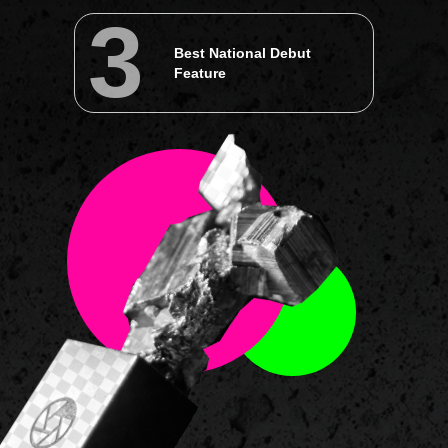
игровой дебют
3
Best National Debut
2
Feature
Лучший национальный
неигровой дебют
3
Лучший зарубежный
игровой дебют